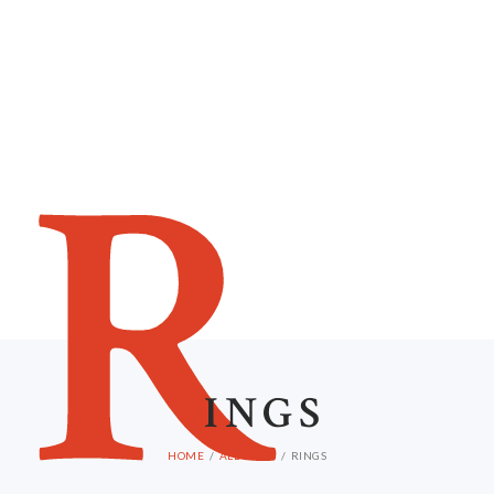
HOME
ABOUT US
R
INGS
HOME
ALL POSTS
RINGS