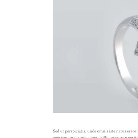
Sed ut perspiciatis, unde omnis iste natus err
aperiam eaque ipsa, quae ab illo inventore verit