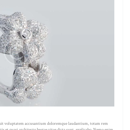
or sit voluptatem accusantium doloremque laudantium, totam rem
atis et quasi architecto beatae vitae dicta sunt, explicabo. Nemo enim