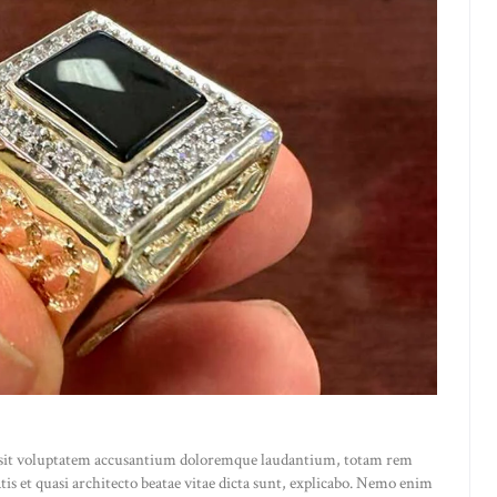
or sit voluptatem accusantium doloremque laudantium, totam rem
atis et quasi architecto beatae vitae dicta sunt, explicabo. Nemo enim