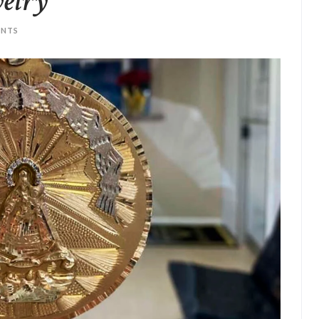
welry
NTS