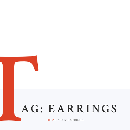
HOME
ABOUT US
T
AG: EARRINGS
HOME
TAG: EARRINGS