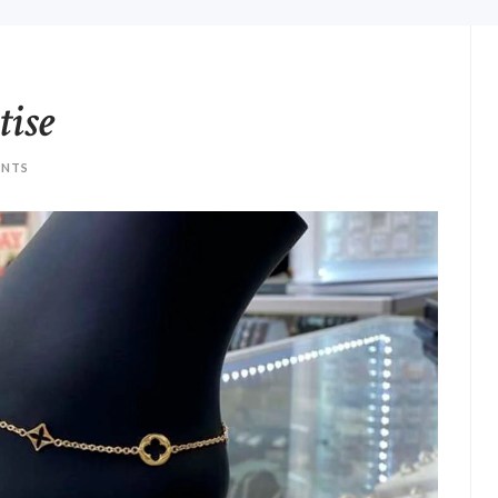
tise
NTS