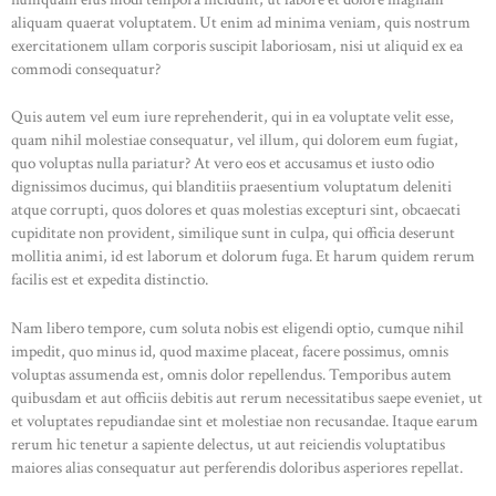
aliquam quaerat voluptatem. Ut enim ad minima veniam, quis nostrum
CONTACT
exercitationem ullam corporis suscipit laboriosam, nisi ut aliquid ex ea
commodi consequatur?
Quis autem vel eum iure reprehenderit, qui in ea voluptate velit esse,
quam nihil molestiae consequatur, vel illum, qui dolorem eum fugiat,
quo voluptas nulla pariatur? At vero eos et accusamus et iusto odio
dignissimos ducimus, qui blanditiis praesentium voluptatum deleniti
atque corrupti, quos dolores et quas molestias excepturi sint, obcaecati
cupiditate non provident, similique sunt in culpa, qui officia deserunt
mollitia animi, id est laborum et dolorum fuga. Et harum quidem rerum
facilis est et expedita distinctio.
Nam libero tempore, cum soluta nobis est eligendi optio, cumque nihil
impedit, quo minus id, quod maxime placeat, facere possimus, omnis
voluptas assumenda est, omnis dolor repellendus. Temporibus autem
quibusdam et aut officiis debitis aut rerum necessitatibus saepe eveniet, ut
et voluptates repudiandae sint et molestiae non recusandae. Itaque earum
rerum hic tenetur a sapiente delectus, ut aut reiciendis voluptatibus
maiores alias consequatur aut perferendis doloribus asperiores repellat.