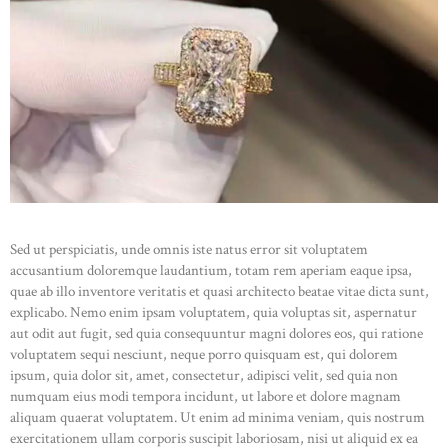
Sed ut perspiciatis, unde omnis iste natus error sit voluptatem
accusantium doloremque laudantium, totam rem aperiam eaque ipsa,
quae ab illo inventore veritatis et quasi architecto beatae vitae dicta sunt,
explicabo. Nemo enim ipsam voluptatem, quia voluptas sit, aspernatur
aut odit aut fugit, sed quia consequuntur magni dolores eos, qui ratione
HOME
voluptatem sequi nesciunt, neque porro quisquam est, qui dolorem
ipsum, quia dolor sit, amet, consectetur, adipisci velit, sed quia non
ABOUT US
numquam eius modi tempora incidunt, ut labore et dolore magnam
CATALOG
aliquam quaerat voluptatem. Ut enim ad minima veniam, quis nostrum
exercitationem ullam corporis suscipit laboriosam, nisi ut aliquid ex ea
CONTACT