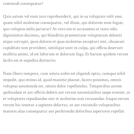
commodi consequatur?
Quis autem vel eum iure reprehenderit, qui in ea voluptate velit esse,
quam nihil molestiae consequatur, vel illum, qui dolorem eum fugiat,
quo voluptas nulla pariatur? At vero eos et accusamus et iusto odio
dignissimos ducimus, qui blanditiis praesentium voluptatum deleniti
atque corrupti, quos dolores et quas molestias excepturi sint, obcaecati
cupiditate non provident, similique sunt in culpa, qui officia deserunt
mollitia animi, id est laborum et dolorum fuga. Et harum quidem rerum
facilis est et expedita distinctio.
Nam libero tempore, cum soluta nobis est eligendi optio, cumque nihil
impedit, quo minus id, quod maxime placeat, facere possimus, omnis
voluptas assumenda est, omnis dolor repellendus. Temporibus autem
quibusdam et aut officiis debitis aut rerum necessitatibus saepe eveniet, ut
et voluptates repudiandae sint et molestiae non recusandae. Itaque earum
rerum hic tenetur a sapiente delectus, ut aut reiciendis voluptatibus
maiores alias consequatur aut perferendis doloribus asperiores repellat.