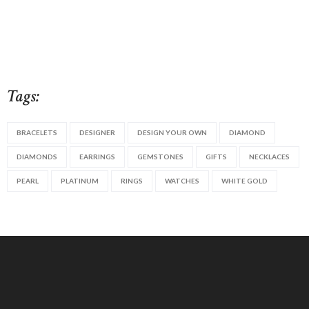
Tags:
BRACELETS
DESIGNER
DESIGN YOUR OWN
DIAMOND
DIAMONDS
EARRINGS
GEMSTONES
GIFTS
NECKLACES
PEARL
PLATINUM
RINGS
WATCHES
WHITE GOLD