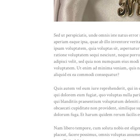
Sed ut perspiciatis, unde omnis iste natus err
aperiam eaque ipsa, quae ab illo inventore verit
ipsam voluptatem, quia voluptas sit, aspernatur
ratione voluptatem sequi nesciunt, neque porro
adipisci velit, sed quia non numquam eius modi
voluptatem. Ut enim ad minima veniam, quis no
aliquid ex ea commodi consequatur?
Quis autem vel eum iure reprehenderit, qui in e
qui dolorem eum fugiat, quo voluptas nulla pari
qui blanditiis praesentium voluptatum deleniti a
obcaecati cupiditate non provident, similique sun
dolorum fuga. Et harum quidem rerum facilis est
Nam libero tempore, cum soluta nobis est elig
placeat, facere possimus, omnis voluptas assu