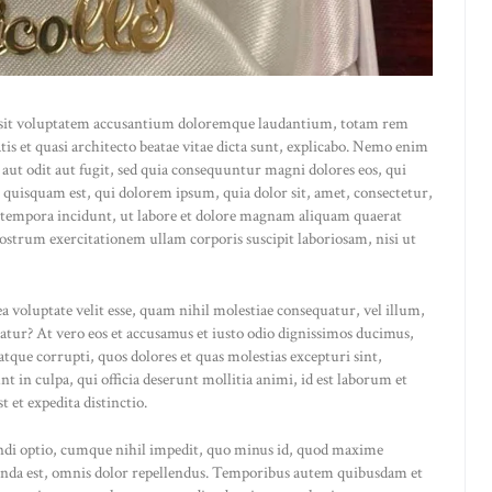
or sit voluptatem accusantium doloremque laudantium, totam rem
atis et quasi architecto beatae vitae dicta sunt, explicabo. Nemo enim
 aut odit aut fugit, sed quia consequuntur magni dolores eos, qui
 quisquam est, qui dolorem ipsum, quia dolor sit, amet, consectetur,
 tempora incidunt, ut labore et dolore magnam aliquam quaerat
strum exercitationem ullam corporis suscipit laboriosam, nisi ut
a voluptate velit esse, quam nihil molestiae consequatur, vel illum,
atur? At vero eos et accusamus et iusto odio dignissimos ducimus,
tque corrupti, quos dolores et quas molestias excepturi sint,
t in culpa, qui officia deserunt mollitia animi, id est laborum et
 et expedita distinctio.
endi optio, cumque nihil impedit, quo minus id, quod maxime
menda est, omnis dolor repellendus. Temporibus autem quibusdam et