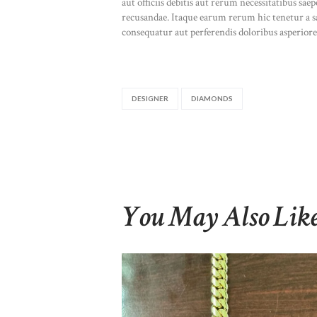
aut officiis debitis aut rerum necessitatibus sae
recusandae. Itaque earum rerum hic tenetur a sap
consequatur aut perferendis doloribus asperiores
DESIGNER
DIAMONDS
You May Also Lik