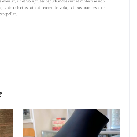
pe eveniet, ut et voluptates repudiandae sint et molestiae non
iente delectus, ut aut reiciendis voluptatibus maiores alias
 repellat.
e